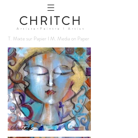
CHRITCH
Artiste-Peintre I
Artist
T. Mixte sur Papier I M. Media on Paper